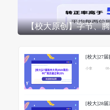
[校大]27
小拿
08
[校大]28