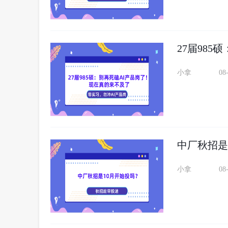
27届98
小拿
08
中厂秋招是
小拿
08