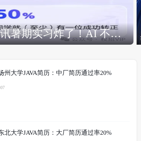
【校大原创】字节、腾讯暑期实习炸了！AI 不是毁行业，是真・扩招加速器！
届扬州大学JAVA简历：中厂简历通过率20%
-07
届东北大学JAVA简历：大厂简历通过率20%