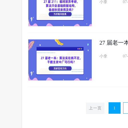
小拿
07
27 届老
小拿
07
上一页
1