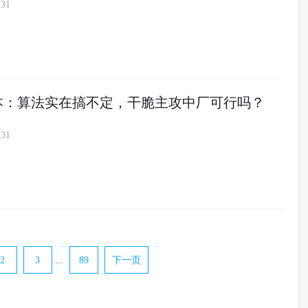
-31
一本：算法实在搞不定，干脆主攻中厂可行吗？
-31
2
3
...
89
下一页