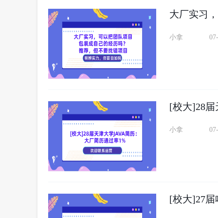
小拿
07
[校大]28
小拿
07