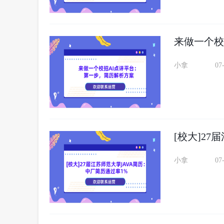
来做一个校
小拿
07
[校大]2
小拿
07