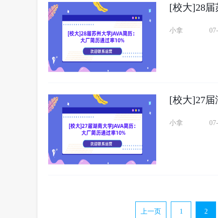
[校大]28
小拿
07
[校大]27
小拿
07
上一页
1
2