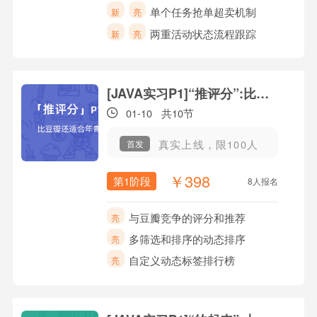
单个任务抢单超卖机制
新
亮
两重活动状态流程跟踪
新
亮
[JAVA实习P1]“推评分”:比豆瓣还适合年青人
01-10
共10节
真实上线，限100人
首发
￥398
第1阶段
8人报名
与豆瓣竞争的评分和推荐
亮
多筛选和排序的动态排序
亮
自定义动态标签排行榜
亮