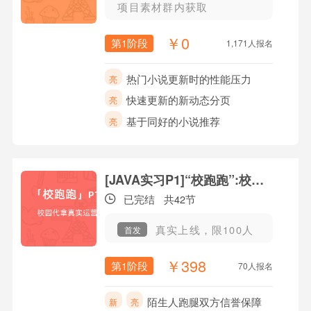
项目素材群内获取
￥0
第1阶段
1,171人报名
热门小说更新时的性能压力
亮
快速更新的新动态分页
亮
基于同好的小说推荐
亮
[JAVA实习P1]“校跑跑”:校园快递外卖平台
已完结
共42节
真实上线，限100人
首发
￥398
第1阶段
70人报名
陌生人跑腿双方信誉保障
新
亮