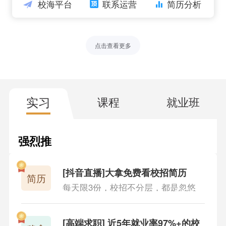
校海平台
联系运营
简历分析
纲，以应试为目的
947人查看
在线实习：市面上少有的真实互联网商用项目，而且
点击查看更多
有实习工资
884人查看
校招投递时间：大中小厂秋招投递时间总结，包含98
实习
课程
就业班
5到二本
856人查看
强烈推
实习录播课：真正非包装的实习模块转录，做为公司
荐
的实习项目
853人查看
[抖音直播]大拿免费看校招简历
简历
每天限3份，校招不分层，都是忽悠
稳拿计划：近五年就业率95%，浙大、上海交大都参
加的高端校招就业品牌
883人查看
[高端求职] 近5年就业率97%+的校