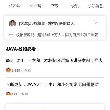
组团学
token码
下载
说说
求职信息
[大拿]老师频道 - 校招VIP创始人
校招很容易 | 超过8成上万人，因为简历主项目重复
度高，没有面试机会}
JAVA·校招必看
985、211、一本和二本校招分层简历讲解案例：烂大
街项目也可以按实习修改
1,449人查看
不断更新：JAVA大厂、中厂和小公司常见问题总结
933人查看
校大出品：校招JAVA大厂、中厂和小公司分层考点大