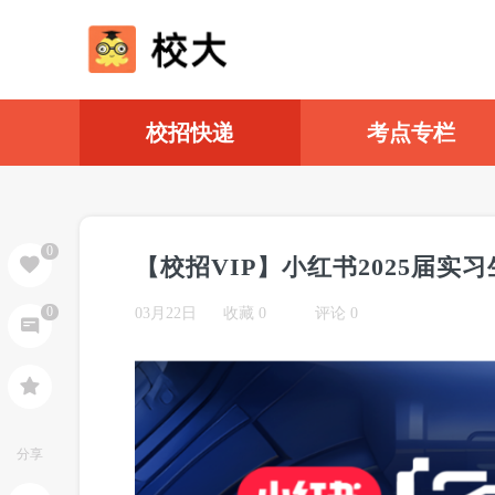
校招快递
考点专栏
0
【校招VIP】小红书2025届实
0
03月22日
收藏
0
评论 0
分享