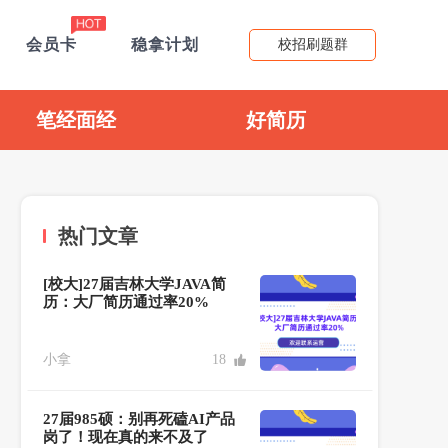
会员卡
稳拿计划
校招刷题群
笔经面经
好简历
热门文章
[校大]27届吉林大学JAVA简
历：大厂简历通过率20%
小拿
18
27届985硕：别再死磕AI产品
岗了！现在真的来不及了