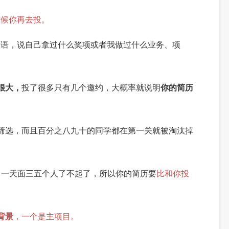
时候你再去投。
迎语
，
说
自己
拿过什么
奖项
或者我
做过
什么业务
、
项
很大，
投了很多只有几个邀约，
大概率就说明
你的简历
筛选
，
而且百分之八九十的同学
都
在第一关
就
被淘汰掉
，
一天
面
三五
个
人了不起了
，
所以你
的简历要
比
和你投
背景
，
一个是主项目
。