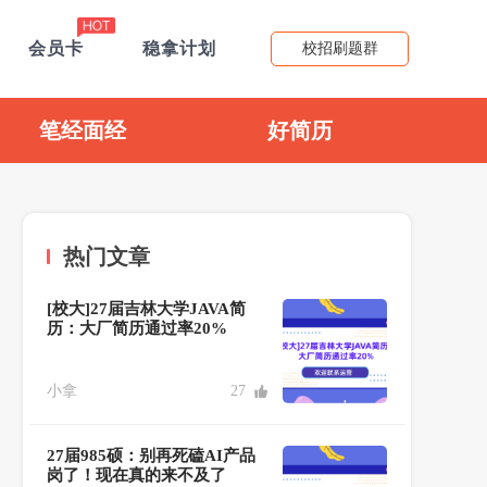
会员卡
稳拿计划
校招刷题群
笔经面经
好简历
热门文章
[校大]27届吉林大学JAVA简
历：大厂简历通过率20%
小拿
27
27届985硕：别再死磕AI产品
岗了！现在真的来不及了