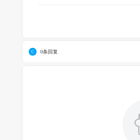
C
0条回复