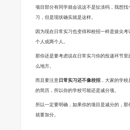
项目
部分
有同学
就
会说
这不是
扯淡吗
，
我想找
习
，
但是
现状确实就是这样
。
因为现在
日常实习
也变得和
校招一样
是
拔尖考
个人或两个人。
那你还是要考虑说在日常实习你的投递环节里
么地方
。
而且要注意
日常实习还不像校招
，
大家的学校
的简历
，
所以
你的学校可能还是减分项
。
所以一定要明确
，
如果
你的项目
是减分的
，
那
就要加分
。