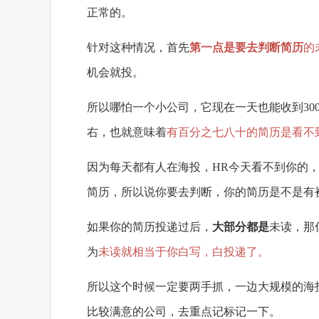
正常的。
针对这种情况，首先
第一点是要去判断简历
的
机会就投
。
所以哪怕一个小公司
，
它
现在
一天
也能收到
30
右
，
也就意味着
有
百分之七八十的简历是看不
因为
每天
都有人
在海投
，
HR
今天看
不到你的
简历
，
所以说你要去判断
，
你的简历是不是有
如果你的简历
投递过后，
大部分都是
未读
，
那
为
未读
就相当于
你
白写
，
白投递了
。
所以这个时候
一定要
两手抓
，
一边
大规模的海
比较满意的公司
，
去
重点
记标记
一下
。