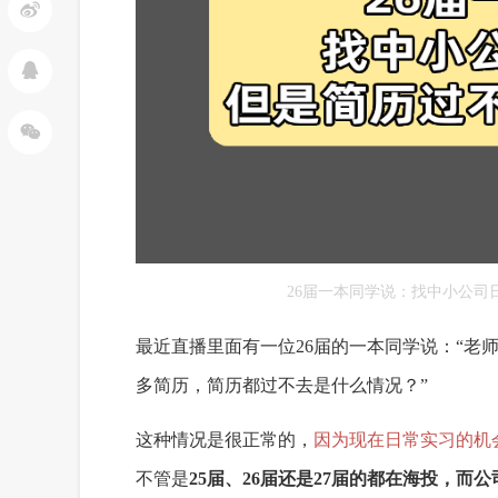
26届一本同学说：找中小公司
最近
直播里面有
一位
26届的一本同学说
：
“
老
多简历
，
简历都过不去是什么情况
？
”
这种情况是
很正常的
，
因为现在
日常实习
的
机
不管是
25届、26届还是27届的都在海投，而