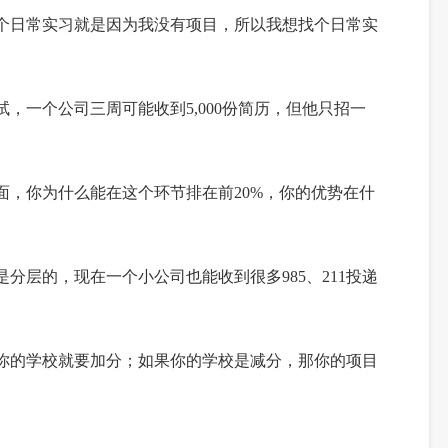
个日常实习
就是
因为我没有项目
，
所以我想找个日常
实
试
，
一个公司
三周
可能收到
5,000份简历
，
但他只招一
面
，
你为什么
能在这个环节排在
前
20%
，
你的优势在什
是分层的
，
现在一个小公司也能收到很多
985、211投递
你的学校就要加分
；
如果
你的学校
是减分
，
那
你的项目