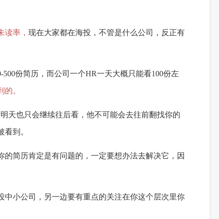
未读率
，
现在大家
都在
海投
，
不管是什么公司，
反正有
0-500份简历
，
而
公司
一个
HR一天大概只能看100
份
左
到的
。
，
明天也只
会
继续往后看
，
他不可能
会去
往前翻
找你的
被看到
。
你的简历肯定
是有问题
的
，
一定要想办法
去解决它
，
因
投中小公司
，
另一边
要有重点的关注
在你这个层次里
你