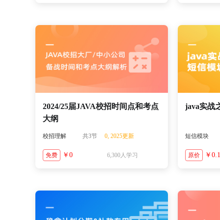
2024/25届JAVA校招时间点和考点
java实
大纲
校招理解
共3节
0, 2025更新
短信模块
￥0
￥0.
免费
6,300人学习
原价