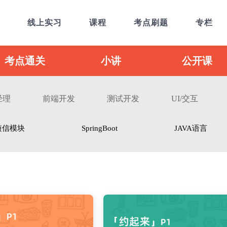
线上实习
课程
考点刷题
专栏
考点通关
小讲
公开课
经理
前端开发
测试开发
UI/交互
短信模块
SpringBoot
JAVA语言
在线实习项目
校招理解
支付模
就业计划