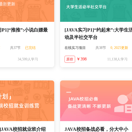
习P1]“推推”:小说白嫖最
[JAVA实习P1]“约起来”:大学生
动及半社交平台
荐
共37节
已完结
在线实习项目
共38节
0, 2025更新
￥398
34,599人学习
原价
11,138人学习
]JAVA校招就业班介绍
JAVA校招备战必看，分大中小