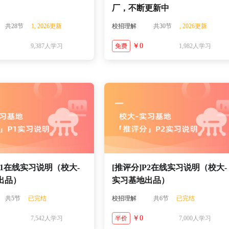
厂，不断更新中
共28节
1, 2026更新
校招理解
共30节
, 2026更新
￥0
9,387人学习
免费
1,982人学习
]P1在线实习说明（校大-
[推评分]P2在线实习说明（校大-
出品）
实习基地出品）
共5节
已完结
校招理解
共6节
已完结
￥0
7,542人学习
半价
7,000人学习