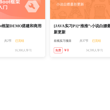
Boot框架DEMO搭建和商用
[JAVA实习P1]“推推”:小说白嫖
新更新
共2节
已完结
在线实习项目
共37节
已完结
￥0
16,300人学习
免费
34,599人学习