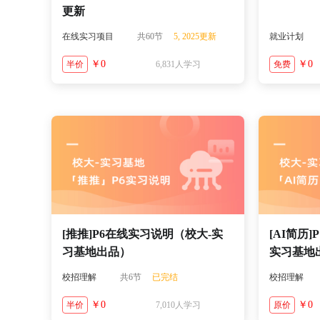
更新
在线实习项目
共60节
5, 2025更新
就业计划
￥0
￥0
半价
6,831人学习
免费
[推推]P6在线实习说明（校大-实
[AI简历
习基地出品）
实习基地
校招理解
共6节
已完结
校招理解
￥0
￥0
半价
7,010人学习
原价