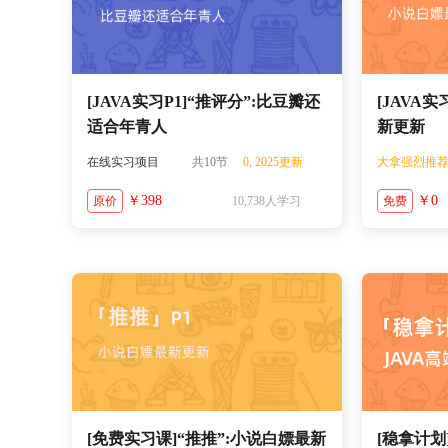
[JAVA实习P1]“推评分”:比豆瓣还
[JAVA实
适合年青人
新更新
在线实习项目
共10节
0, 2025更新
大拿强烈推
￥398
￥0
原价
10,738人学习
免费
[免费实习课]“推推”:小说白嫖最新
[稳拿计划