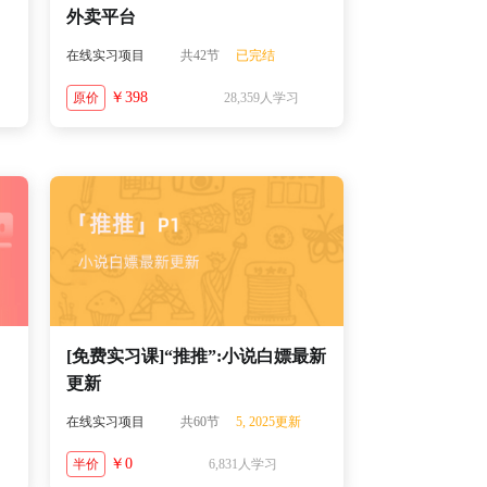
外卖平台
在线实习项目
共42节
已完结
￥398
原价
28,359人学习
[免费实习课]“推推”:小说白嫖最新
更新
在线实习项目
共60节
5, 2025更新
￥0
半价
6,831人学习