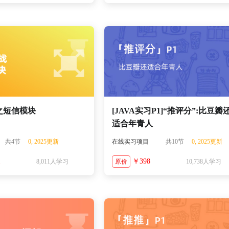
战之短信模块
[JAVA实习P1]“推评分”:比豆瓣
适合年青人
共4节
0, 2025更新
在线实习项目
共10节
0, 2025更新
1
￥398
8,011人学习
原价
10,738人学习