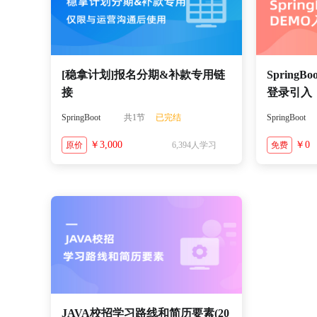
[稳拿计划]报名分期&补款专用链
Spring
接
登录引入
SpringBoot
共1节
已完结
SpringBoot
￥3,000
￥0
原价
6,394人学习
免费
JAVA校招学习路线和简历要素(20