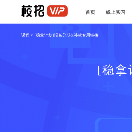
首页
线上实习
>
课程
[稳拿计划]报名分期&补款专用链接
[稳