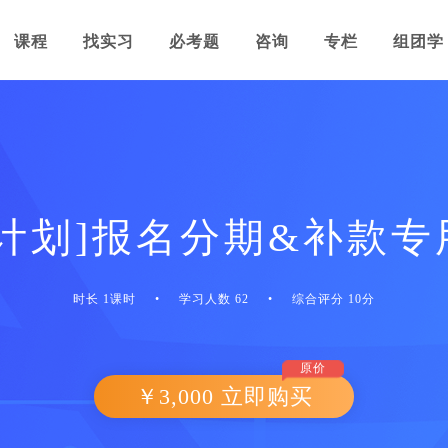
课程
找实习
必考题
咨询
专栏
组团学
拿计划]报名分期&补款专
时长 1课时
•
学习人数 62
•
综合评分 10分
原价
￥3,000 立即购买