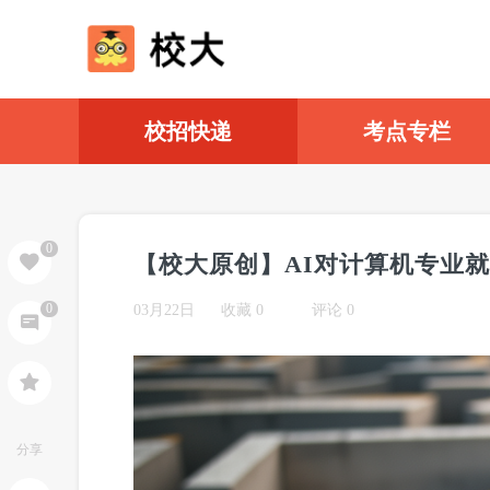
校招快递
考点专栏
0
0
03月22日
收藏
0
评论 0
分享