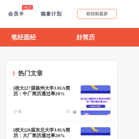
会员卡
稳拿计划
校招刷题群
笔经面经
好简历
热门文章
[校大]27届扬州大学JAVA简
历：中厂简历通过率20%
小拿
18
[校大]28届东北大学JAVA简
历：大厂简历通过率20%