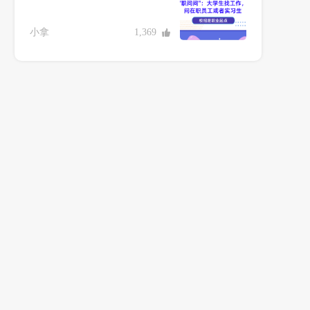
小拿
1,369