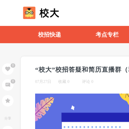
校招快递
考点专栏
0
“校大”校招答疑和简历直播群
0
07月27日
收藏
0
评论 0
分享