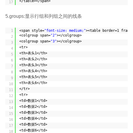
</table></span>
17
5.groups:显示行组和列组之间的线条
1
<span style=
"font-size: medium;"
><table border=1 frame
<colgroup span=
"2"
></colgroup>
2
<colgroup span=
"3"
></colgroup>
3
<tr>
4
<th>表头1</th>
5
<th>表头2</th>
6
<th>表头3</th>
7
<th>表头4</th>
8
<th>表头5</th>
9
<th>表头6</th>
10
</tr>
11
<tr>
12
<td>数据1</td>
13
<td>数据2</td>
14
<td>数据3</td>
15
<td>数据4</td>
16
<td>数据5</td>
17
<td>数据6</td>
18