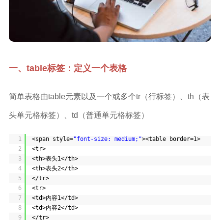
一、table标签：定义一个表格
简单表格由table元素以及一个或多个tr（行标签）、th（表
头单元格标签）、td（普通单元格标签）
1
<span style=
"font-size: medium;"
><table border=1>
2
<tr>
3
<th>表头1</th>
4
<th>表头2</th>
5
</tr>
6
<tr>
7
<td>内容1</td>
8
<td>内容2</td>
9
</tr>