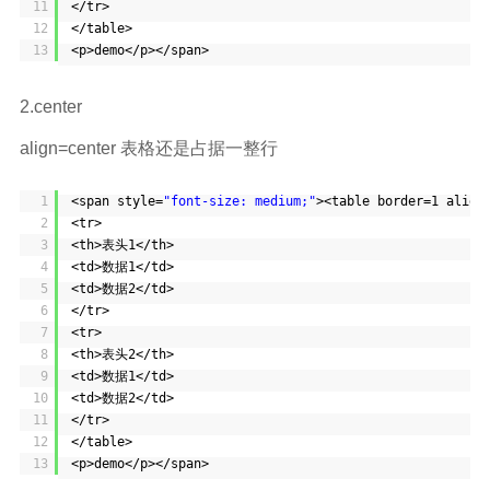
11
</tr>
12
</table>
13
<p>demo</p></span>
2.center
align=center 表格还是占据一整行
1
<span style=
"font-size: medium;"
><table border=1 align
2
<tr>
3
<th>表头1</th>
4
<td>数据1</td>
5
<td>数据2</td>
6
</tr>
7
<tr>
8
<th>表头2</th>
9
<td>数据1</td>
10
<td>数据2</td>
11
</tr>
12
</table>
13
<p>demo</p></span>