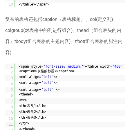
10
</table></span>
复杂的表格还包括caption（表格标题）、col(定义列)、
colgroup(对表格中的列进行组合)、thead（组合表头的内
容）tbody(组合表格的主题内容)、tfoot(组合表格的脚注内
容)
1
<span style=
"font-size: medium;"
><table width=
"400"
bo
<caption>表格的标题</caption>
2
<col align=
"left"
/>
3
<col align=
"left"
/>
4
5
<col align=
"left"
/>
<thead>
6
<tr>
7
<th>表头1</th>
8
<th>表头2</th>
9
<th>表头3</th>
10
</tr>
11
</thead>