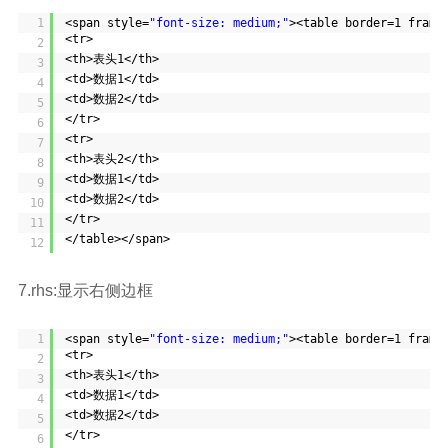
1
<span style=
"font-size: medium;"
><table border=1 frame
<tr>
2
<th>表头1</th>
3
<td>数据1</td>
4
<td>数据2</td>
5
</tr>
6
<tr>
7
<th>表头2</th>
8
<td>数据1</td>
9
<td>数据2</td>
10
</tr>
11
</table></span>
12
7.rhs:显示右侧边框
1
<span style=
"font-size: medium;"
><table border=1 frame
<tr>
2
<th>表头1</th>
3
<td>数据1</td>
4
<td>数据2</td>
5
</tr>
6