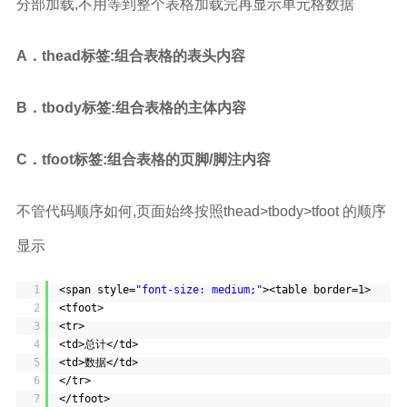
分部加载,不用等到整个表格加载完再显示单元格数据
A．thead标签:组合表格的表头内容
B．tbody标签:组合表格的主体内容
C．tfoot标签:组合表格的页脚/脚注内容
不管代码顺序如何,页面始终按照thead>tbody>tfoot 的顺序
显示
1
<span style=
"font-size: medium;"
><table border=1>
2
<tfoot>
3
<tr>
4
<td>总计</td>
5
<td>数据</td>
6
</tr>
7
</tfoot>